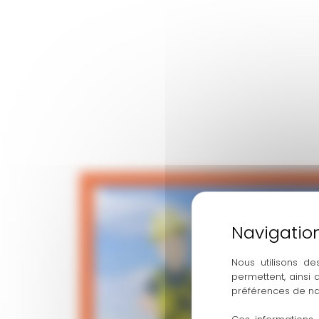
Nous utilisons de
permettent, ainsi
préférences de na