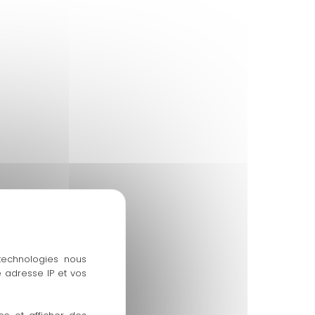
 technologies nous
 adresse IP et vos