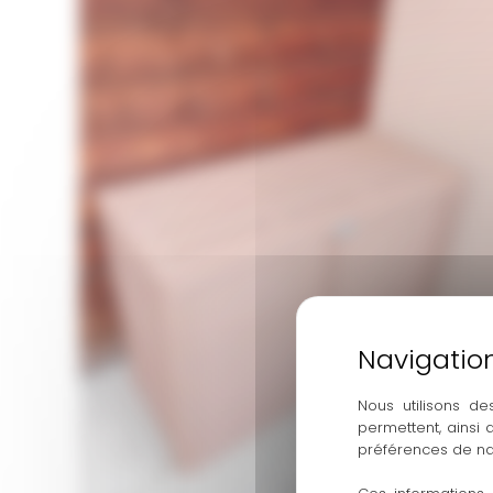
Nous utilisons de
permettent, ainsi
préférences de na