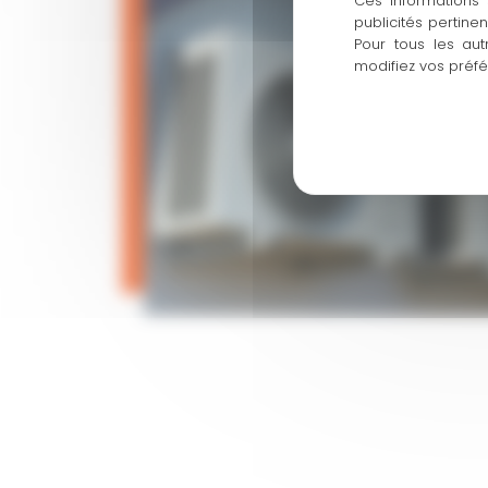
Ces informations 
publicités pertine
Pour tous les aut
modifiez vos préf