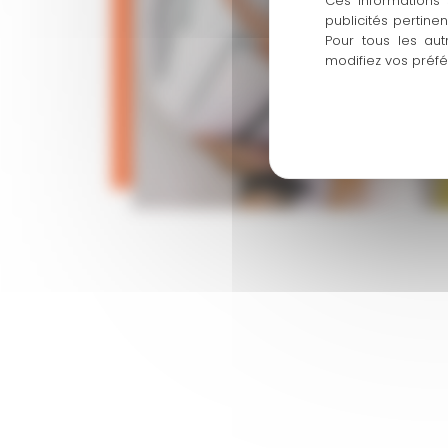
Ces informations 
publicités pertine
Pour tous les aut
modifiez vos préf