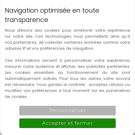
Merville
:
confort
garanti
Nous utilisons des cookies pour améliorer votre expérience
sur notre site. Ces technologies nous permettent, ainsi qu'à
nos partenaires, de collecter certaines données comme votre
adresse IP et vos préférences de navigation.
Ces informations servent à personnaliser votre expérience,
mesurer notre audience et afficher des publicités pertinentes.
Entreprise RGE à Merville :
Les cookies essentiels au fonctionnement du site sont
automatiquement activés. Pour tous les autres, votre accord
Vos Projets Énergétiques
est nécessaire. Vous gardez le contrôle : acceptez, refusez ou
modifiez vos préférences à tout moment via les paramètres
Certifiés
de cookies.
Entreprise RGE à Merville : Vos Projets Énergétiques
Personnaliser
Certifiés Données sécurisées Expertise RGE certifiée
Merville Installation performante et rapide Aides
Accepter et fermer
financières optimisées Matériel premium, style intégré